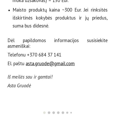
moka užsakovas)
–
150 Eur.
Maisto produktų kaina ~300 Eur. Jei rinksitės
išskirtinės kokybės produktus ir jų priedus,
suma bus didesnė.
Dėl papildomos informacijos susisiekite
asmeniškai:
Telefonu +370 684 37 141
El. paštu
asta.gruode@gmail.com
Iš meilės sau ir gamtai!
Asta Gruodė