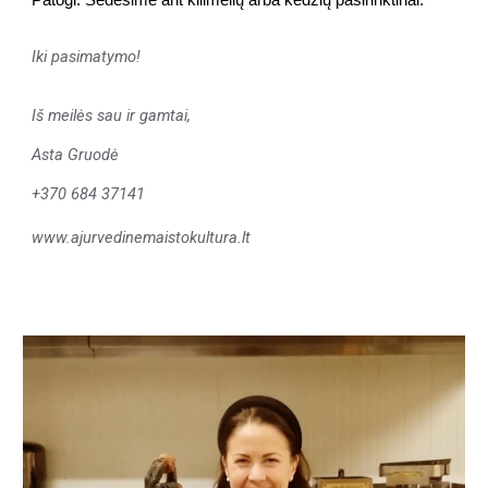
Patogi. Sėdėsime ant kilimėlių arba kėdžių pasirinktinai.
Iki pasimatymo!
Iš meilės sau ir gamtai,
Asta Gruodė
+370 684 37141
www.ajurvedinemaistokultura.lt