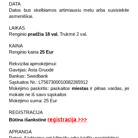
DATA
Datos b
us skelbiamos artimiausiu metu arba susisiekite
asmeniškai.
LAIKAS
Renginio
pradžia 18 val.
T
rukmė 2 val.
KAINA
Renginio kaina
25 Eur
Rekvizitai apmokėjimui:
Gavėjas: Asta Gruodė
Bankas: Swedbank
Sąskaitos Nr.: LT567300010082265912
Mokėjimo paskirtis: paskaitos
miestas
ir pilnas vardas, jei
mokate ne iš savo sąskaitos
Mokėjimo suma: 25 Eur
REGISTRACIJA
registracija >>>
Būtina išankstinė
APRANGA