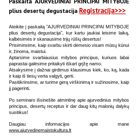
Paskaita AJURVEDINIAI PRINCIPAI MITYBOJE
Registracija>>>
plius desertų degustacija
Ateikite į paskaitą "AJURVEDINIAI PRINCIPAI MITYBOJE
plius desertų degustacija", kur kartu jaukiai leisime laiką,
kalbėsimės ir skanausime trijų rūšių desertus!
Prisiminsime, kaip svarbu skirti dėmesio visam mūsų kūnui
ir, žinoma, maistui.
Aptarsime svarbiausius mitybos principus, kuriuos labai
paprastai galėsime pritaikyti iškart grįžę namo.
Atsakysime į dažnai girdimus klausimus kiek, ko, ką, kada
ir kaip iš tiesų verta valgyti, gerti.
Pasitikrinsime, ar turime gerą virškinimą ir sužinosime, kaip
jį pagerinti.
Po seminaro išsinešite atmintinę apie ajurvedinius mitybos
principus, desertų receptus ir dar daug kitų malonių dalykų
susitikus!
Daugiau informacijos apie mane
www.ajurvedinemaistokultura.lt