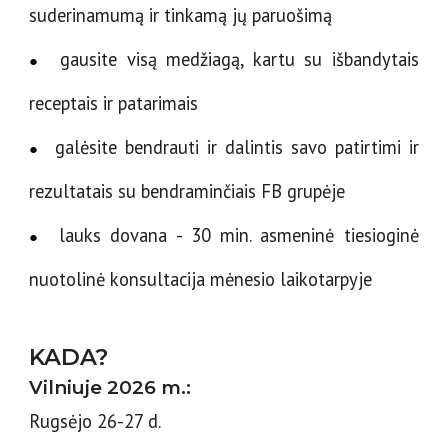
suderinamumą ir tinkamą jų paruošimą
gausite visą medžiagą, kartu su išbandytais
●
receptais ir patarimais
galėsite bendrauti ir dalintis savo patirtimi ir
●
rezultatais su bendraminčiais FB grupėje
lauks dovana - 30 min. asmeninė tiesioginė
●
nuotolinė konsultacija mėnesio laikotarpyje
KADA?
Vilniuje
202
6
m.:
Rugsėjo 26-27 d.