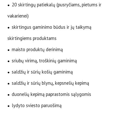
20 skirtingų patiekalų (pusryčiams, pietums ir
●
vakarienei)
skirtingus gaminimo būdus ir jų taikymą
●
skirtingiems produktams
maisto produktų derinimą
●
sriubų virimą, troškinių gaminimą
●
saldžių ir sūrių košių gaminimą
●
saldžių ir sūrių blynų, kepsnelių kepimą
●
duonelių kepimą paprastomis sąlygomis
●
lydyto sviesto paruošimą
●