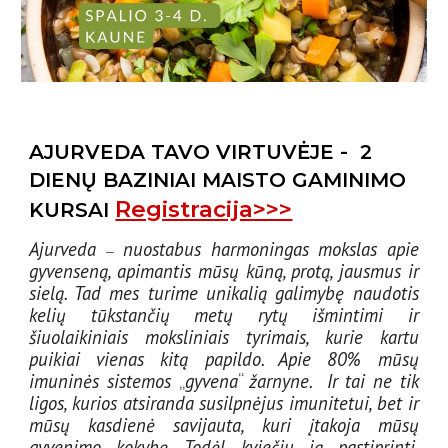
AJURVEDA TAVO VIRTUVĖJE - 2
DIENŲ BAZINIAI MAISTO GAMINIMO
Registracija>>>
KURSAI
Ajurveda
nuostabus harmoningas mokslas apie
–
gyvenseną, apimantis mūsų kūną, protą, jausmus ir
sielą. Tad mes turime unikalią galimybę naudotis
kelių tūkstančių metų rytų išmintimi ir
šiuolaikiniais moksliniais tyrimais, kurie kartu
puikiai vienas kitą papildo. Apie 80% mūsų
imuninės sistemos
„
gyvena
“
žarnyne. Ir tai ne tik
ligos, kurios atsiranda susilpnėjus imunitetui, bet ir
mūsų kasdienė savijauta, kuri įtakoja mūsų
gyvenimo kokybę. Todėl kviečiu ją pastiprinti.