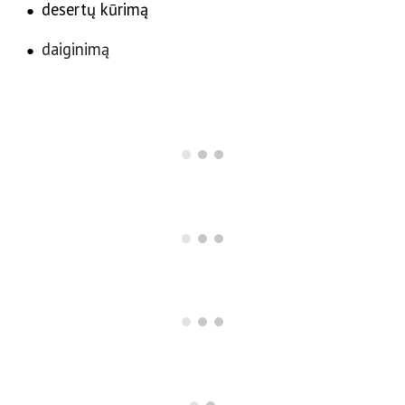
desertų kūrimą
●
daiginimą
●