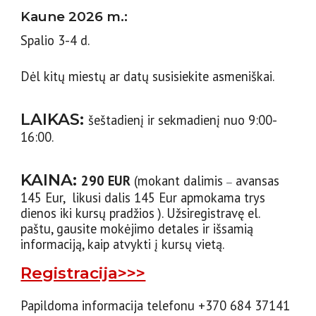
Kaune 202
6
m.:
Spalio 3-4 d.
Dėl kitų miestų ar datų susisiekite asmeniškai.
LAIKAS:
šeštadienį ir sekmadien
į nuo 9
:00-
16:00
.
KAINA:
2
9
0 EUR
(
mokant dalimis
avansas
–
1
4
5 Eur, likusi dalis 1
4
5 Eur apmokama trys
dienos iki kursų pradžios
). Užsiregistravę el.
paštu, gausite mokėjimo detales ir išsamią
informaciją, kaip atvykti į kursų vietą.
Registracija>>>
Papildoma informacija telefonu +370 684 37141