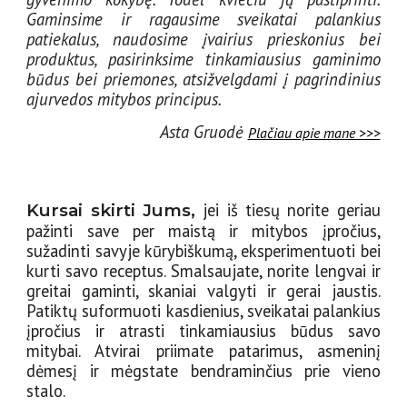
Gaminsime ir ragausime sveikatai palankius
patiekalus, naudosime įvairius prieskonius bei
produktus, pasirinksime tinkamiausius gaminimo
būdus bei priemones, atsižvelgdami į pagrindinius
ajurvedos mitybos principus.
Asta Gruodė
Plačiau apie mane >>>
jei iš tiesų norite geriau
K
ursai skirti Jums,
pažinti save per maistą ir mitybos įpročius,
sužadinti savyje kūrybiškumą, eksperimentuoti bei
kurti savo receptus. Smalsaujate, norite lengvai ir
greitai gaminti, skaniai valgyti ir gerai jaustis.
Patiktų suformuoti kasdienius, sveikatai palankius
įpročius ir atrasti tinkamiausius būdus savo
mitybai. Atvirai priimate patarimus, asmeninį
dėmesį ir mėgstate bendraminčius prie vieno
stalo.