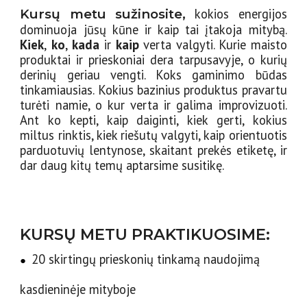
kokios energijos
Kursų metu sužinosite,
dominuoja jūsų kūne ir kaip tai įtakoja mitybą.
Kiek
,
ko
,
kada
ir
kaip
verta valgyti. Kurie maisto
produktai ir prieskoniai dera tarpusavyje, o kurių
derinių geriau vengti. Koks gaminimo būdas
tinkamiausias. Kokius bazinius produktus pravartu
turėti namie, o kur verta ir galima improvizuoti.
Ant ko kepti, kaip daiginti, kiek gerti, kokius
miltus rinktis, kiek riešutų valgyti, kaip orientuotis
parduotuvių lentynose, skaitant prekės etiketę, ir
dar daug kitų temų aptarsime susitikę.
KURSŲ METU PRAKTIKUOSIME:
20 skirtingų prieskonių tinkamą naudojimą
●
kasdieninėje mityboje